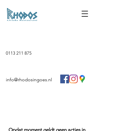
0113 211 875
info@rhodosingoes.nl
Opdat moment geldt geen acties in